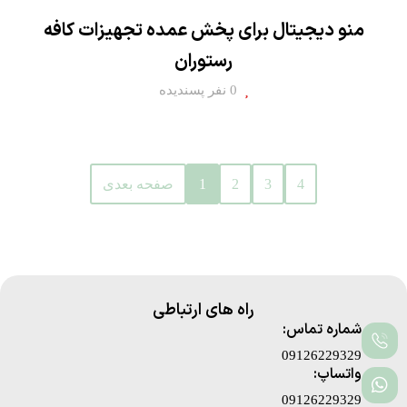
منو دیجیتال برای پخش عمده تجهیزات کافه
رستوران
0 نفر پسندیده
4
3
2
1
صفحه بعدی
راه های ارتباطی
شماره تماس:
09126229329
واتساپ:
09126229329