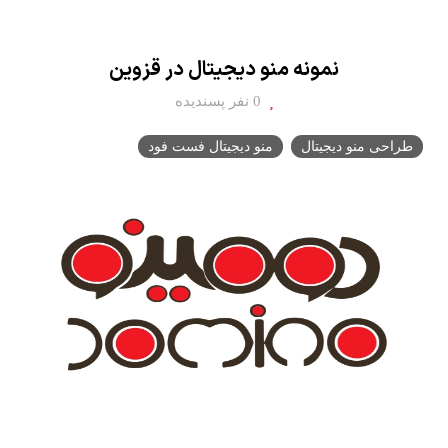
نمونه منو دیجیتال در قزوین
0 نفر پسندیده
طراحی منو دیجیتال
منو دیجیتال فست فود