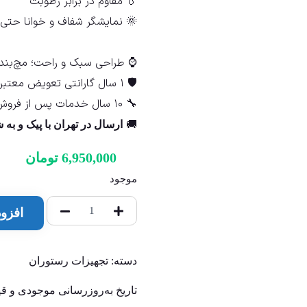
💧 مقاوم در برابر رطوبت
🌞 نمایشگر شفاف و خوانا حتی 
⌚ طراحی سبک و راحت؛ مچ‌بند ق
🛡️ ۱ سال گارانتی تعویض معتبر
🔧 ۱۰ سال خدمات پس از فروش
🚚
ارسال در تهران با پیک و ب
6,950,000
تومان
موجود
افزو
دسته:
تجهیزات رستوران
تاریخ به‌روزرسانی موجودی و 