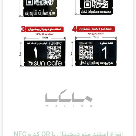
انواع استند منو دیجیتال با QR کد و NFC