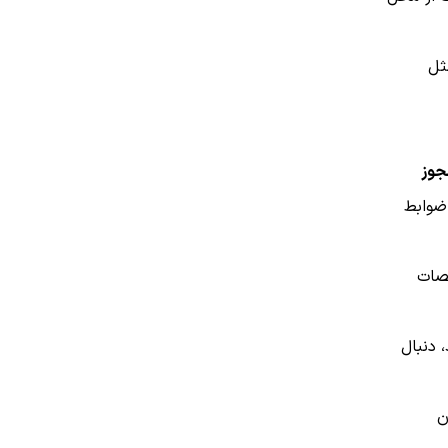
ثل
جوز
 ضوابط
خصات
 دنبال
ن