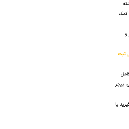
شته
ا کمک
 و
ل ثبت
امل
، پیجر
یرید
یا