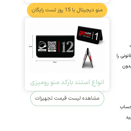
منو دیجیتال با 15 روز تست رایگان
نونی را
بدون
انواع استند بارکد منو رومیزی
مشاهده لیست قیمت تجهیزات
 حساب
ید