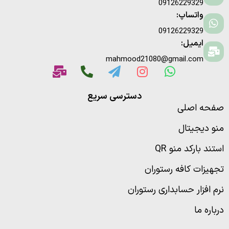
09126229329
واتساپ:
09126229329
ایمیل:
mahmood21080@gmail.com
دسترسی سریع
فحه اصلی
نو دیجیتال
ستند بارکد منو QR
جهیزات کافه رستوران
رم افزار حسابداری رستوران
رباره ما