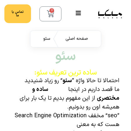
0
تماس با
ما
صفحه اصلی
سئو
سئو
ساده ترین تعریف سئو:
احتمالا تا حالا واژه “
سئو
” رو زیاد شنیدید
ما قصد داریم در اینجا
توضیح
ساده و
مختصری
از این مفهوم بدیم تا یک بار برای
همیشه اون رو بدونیم.
“seo” مخفف Search Engine Optimization
هست که به معنی
بهبود سایت برای