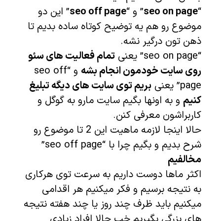
“
seo on page
” و “
seo off page
” این دو
موضوع رو هم یه توضیح کوتاه ساده بدیم تا
ذهن تون درگیر نشه.
“seo on page” یعنی
تمام فعالیت های سئو
روی سایت خودمون انجام بشه
و “seo off
page” یعنی
بریم توی سایت های دیگه تبلیغ
کنیم
و به اونها بگیم سایت مارو به گوگل و
کاربراشون معرفی کنن.
حالا اینجا لازمه ماهیت این 2 تا موضوع رو
شرح بدیم و بگیم چرا با “seo off page”
مخالفیم
اکثر ماها دوست داریم به سرعت توی هرکاری
به نتیجه برسیم و فکر میکنیم هر اقدامی
میکنیم باید ظرف چند روز یا چند هفته نتیجه
های بزرگی بگیریم خب حالا افراد زیادی