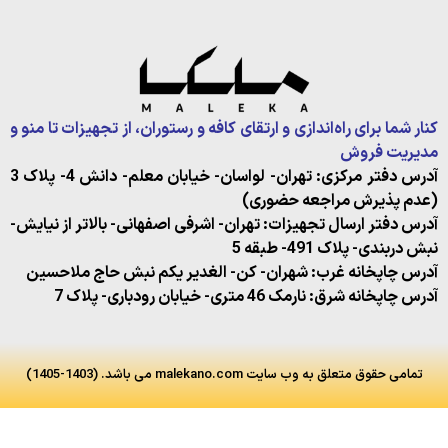
نار شما برای راه‌اندازی و ارتقای کافه و رستوران، از تجهیزات تا منو و
دیریت فروش
آدرس دفتر مرکزی: تهران- لواسان- خیابان معلم- دانش 4- پلاک 3
عدم پذیرش مراجعه حضوری)
درس دفتر ارسال تجهیزات: تهران- اشرفی اصفهانی- بالاتر از نیایش-
بش دربندی- پلاک 491- طبقه 5
درس چاپخانه غرب: شهران- کن- الغدیر یکم نبش حاج ملاحسین
درس چاپخانه شرق: نارمک 46 متری- خیابان رودباری- پلاک 7
تمامی حقوق متعلق به وب سایت malekano.com می باشد. (1403-1405)